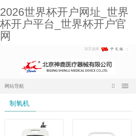
2026世界杯开户网址_世界
杯开户平台_世界杯开户官
网
语言选择:
网站导航
Toggl
navig
制氧机