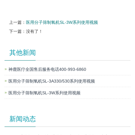
上一篇：
医用分子筛制氧机SL-3W系列使用视频
下一篇：没有了！
其他新闻
神鹿医疗全国售后服务电话400-993-6860
医用分子筛制氧机SL-3A330/530系列使用视频
医用分子筛制氧机SL-3W系列使用视频
新闻动态