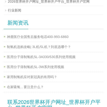
2026世界杯开户网址_世界杯开户平台_世界杯开户官网
行业新闻
新闻资讯
神鹿医疗全国售后服务电话400-993-6860
制氧机选购攻略| 3L机/5L机？到底选哪个？
医用分子筛制氧机SL-3A330/530系列使用视频
医用分子筛制氧机SL-3W系列使用视频
家用制氧机应对新冠真的有用吗？
在家吸氧，要注意什么？
联系2026世界杯开户网址_世界杯开户平