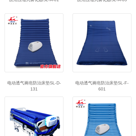
电动透气褥疮防治床垫SL-D-
电动透气褥疮防治床垫SL-F-
131
601