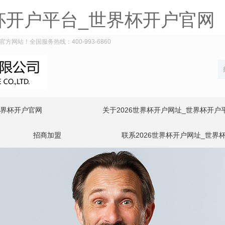
界杯开户平台_世界杯开户官网
网站！全国服务热线：400-993-6860
世界杯开户官网
关于2026世界杯开户网址_世界杯开户
招商加盟
联系2026世界杯开户网址_世界