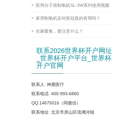
医用分子筛制氧机SL-3W系列使用视频
家用制氧机应对新冠真的有用吗？
在家吸氧，要注意什么？
联系2026世界杯开户网址
_世界杯开户平台_世界杯
开户官网
联系人: 神鹿医疗
联系电话: 400-993-6860
QQ:14675016（同微信）
联系地址: 北京市房山区琉璃河镇