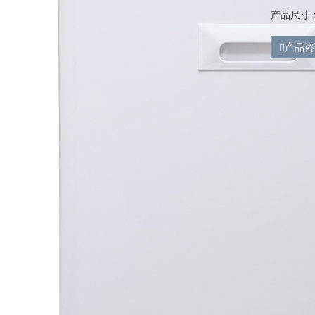
产品尺寸：4
产品咨