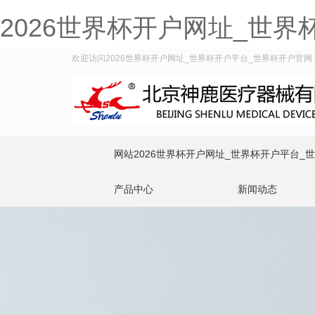
2026世界杯开户网址_世
欢迎访问2026世界杯开户网址_世界杯开户平台_世界杯开户官网 官方
网站2026世界杯开户网址_世界杯开户平台_
产品中心
新闻动态