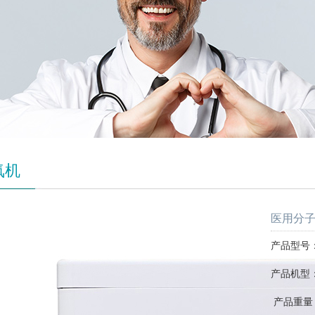
氧机
医用分子筛
产品型号：S
产品机型：
产品重量：